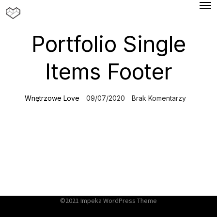
O
p
e
n
Portfolio Single
M
e
n
u
Items Footer
Wnętrzowe Love
09/07/2020
Brak Komentarzy
©2021 Impeka WordPress Theme