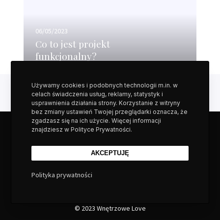
w
j
s
n
e
ę
s
06/05/2023
t
t
Co to jest projekt
r
p
funkcjonalny?
z
r
?
o
Używamy cookies i podobnych technologii m.in. w
j
celach świadczenia usług, reklamy, statystyk i
e
usprawnienia działania strony. Korzystanie z witryny
k
bez zmiany ustawień Twojej przeglądarki oznacza, że
zgadzasz się na ich użycie. Więcej informacji
t
znajdziesz w Polityce Prywatności.
MASZ PYTANIA?
f
u
AKCEPTUJĘ
+48 570 630 760
n
k
Polityka prywatności
c
Porozmawiajmy o projekcie Twoich wnętrz.
j
o
© 2023 Wnętrzowe Love
n