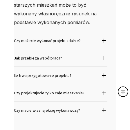
starszych mieszkań może to być
wykonany własnoręcznie rysunek na
podstawie wykonanych pomiarów.
Czy możecie wykonać projekt zdalnie?
Jak przebiega współpraca?
Ile trwa przygotowanie projektu?
M
Czy projektujecie tylko całe mieszkania?
o
r
Czy macie własną ekipę wykonawczą?
e
d
e