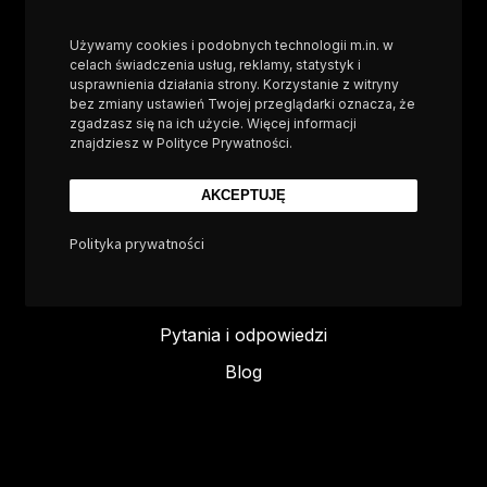
Używamy cookies i podobnych technologii m.in. w
celach świadczenia usług, reklamy, statystyk i
STUDIO
PROJEKTY
usprawnienia działania strony. Korzystanie z witryny
bez zmiany ustawień Twojej przeglądarki oznacza, że
zgadzasz się na ich użycie. Więcej informacji
O pracowni
Cennik projektu
znajdziesz w Polityce Prywatności.
wnętrz
Kontakt
Realizacje
AKCEPTUJĘ
Polityka prywatności
LINKI
Pytania i odpowiedzi
Blog