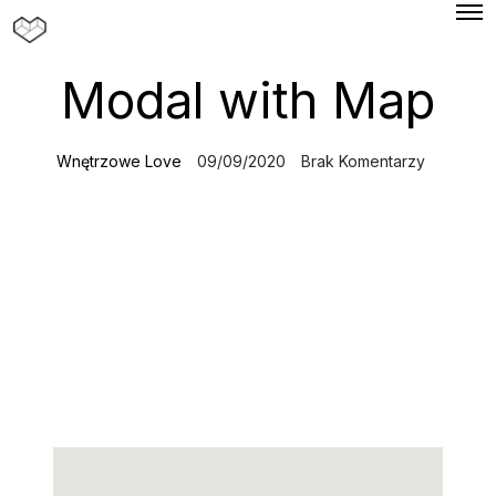
O
p
e
n
Modal with Map
M
e
n
u
Wnętrzowe Love
09/09/2020
Brak Komentarzy