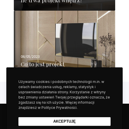
Ile trwa projekt wnętrz?
o
j
C
e
o
k
t
t
o
w
j
n
e
ę
s
06/05/2023
t
t
Co to jest projekt
r
p
funkcjonalny?
z
r
?
Używamy cookies i podobnych technologii m.in. w
o
celach świadczenia usług, reklamy, statystyk i
j
usprawnienia działania strony. Korzystanie z witryny
e
bez zmiany ustawień Twojej przeglądarki oznacza, że
zgadzasz się na ich użycie. Więcej informacji
k
znajdziesz w Polityce Prywatności.
t
MASZ PYTANIA?
f
AKCEPTUJĘ
u