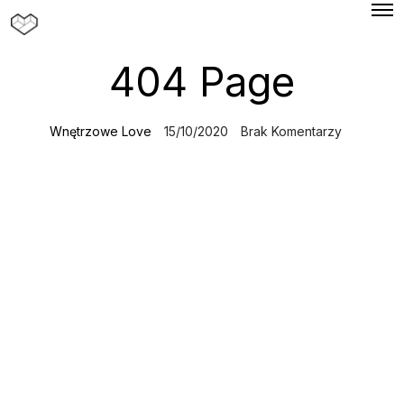
O
p
e
n
404 Page
M
e
n
u
Wnętrzowe Love
15/10/2020
Brak Komentarzy