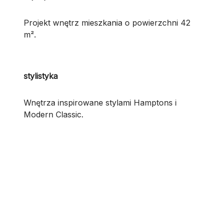
Projekt wnętrz mieszkania o powierzchni 42
m².
stylistyka
Wnętrza inspirowane stylami Hamptons i
Modern Classic.
M
M
o
o
r
r
e
e