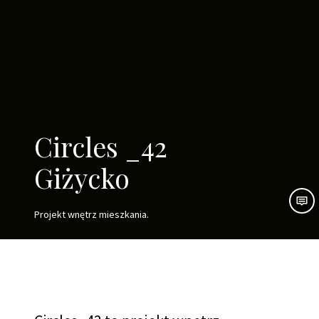
Circles _42
Giżycko
M
o
Projekt wnętrz mieszkania.
r
e
d
e
t
a