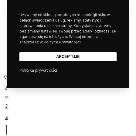
M
Używamy cookies i podobnych technologii m.in. w
o
celach świadczenia usług, reklamy, statystyk i
usprawnienia działania strony. Korzystanie z witryny
r
bez zmiany ustawień Twojej przeglądarki oznacza, że
e
zgadzasz się na ich użycie. Więcej informacji
znajdziesz w Polityce Prywatności.
AKCEPTUJĘ
Polityka prywatności
Pn
X
Fb
Em
M
o