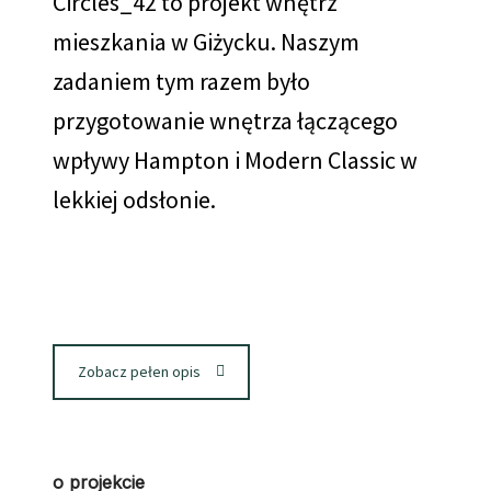
Circles_42 to projekt wnętrz
i
mieszkania w Giżycku. Naszym
l
s
zadaniem tym razem było
przygotowanie wnętrza łączącego
wpływy Hampton i Modern Classic w
lekkiej odsłonie.
Zobacz pełen opis
o projekcie